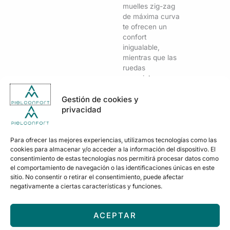
muelles zig-zag
de máxima curva
te ofrecen un
confort
inigualable,
mientras que las
ruedas
especiales
cuidan de tu
suelo.
Gestión de cookies y
Personalízalo en
privacidad
manual o
eléctrico y vive la
experiencia de
Para ofrecer las mejores experiencias, utilizamos tecnologías como las
cookies para almacenar y/o acceder a la información del dispositivo. El
calidad absoluta.
consentimiento de estas tecnologías nos permitirá procesar datos como
el comportamiento de navegación o las identificaciones únicas en este
Al detalle
sitio. No consentir o retirar el consentimiento, puede afectar
negativamente a ciertas características y funciones.
La trasera refleja
un diseño
cuidado al
ACEPTAR
detalle, pensado
para lucir con